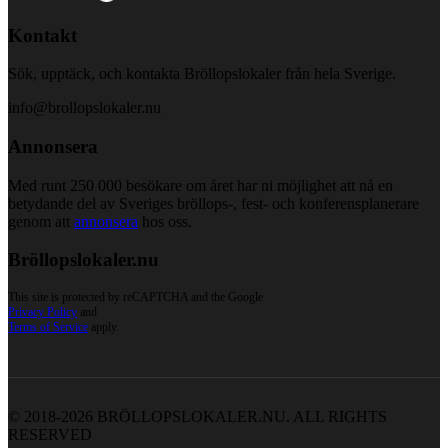
Kontakt
Sök, upptäck, och kontakta Bröllopslokaler från hela Sverige.
info@brollopslokaler.nu
Annonsera
Med runt 250 000 besökare om året har ni möjlighet att nå en
betydande del av Sveriges bröllops-, fest- och konferensplanerare
genom att
annonsera
hos oss.
Bröllopslokaler.nu
This site is protected by reCAPTCHA and the Google
Privacy Policy
and
Terms of Service
apply.
© 2018-2026 BRÖLLOPSLOKALER.NU. ALL RIGHTS
RESERVED