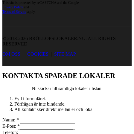
This site is protected by reCAPTCHA and the Google
Privacy Policy
and
Terms of Service
apply.
© 2018-2026 BRÖLLOPSLOKALER.NU. ALL RIGHTS
RESERVED
OM OSS
|
COOKIES
|
SITE MAP
KONTAKTA SPARADE LOKALER
Ni skickar till samtliga lokaler i listan.
Fyll i formuläret.
Förfrågan är inte bindande.
All kontakt sker direkt mellan er och lokal
Namn:
*
E-Post:
*
Telefon: