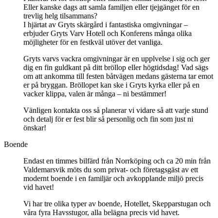
Eller kanske dags att samla familjen eller tjejgänget för en
trevlig helg tilsammans?
I hjärtat av Gryts skärgård i fantastiska omgivningar –
erbjuder Gryts Varv Hotell och Konferens många olika
möjligheter för en festkväl utöver det vanliga.
Gryts varvs vackra omgivningar är en upplvelse i sig och ger
dig en fin guldkant på ditt bröllop eller högtidsdag! Vad sägs
om att ankomma till festen båtvägen medans gästerna tar emot
er på bryggan. Bröllopet kan ske i Gryts kyrka eller på en
vacker klippa, valen är många – ni bestämmer!
Vänligen kontakta oss så planerar vi vidare så att varje stund
och detalj för er fest blir så personlig och fin som just ni
önskar!
Boende
Endast en timmes bilfärd från Norrköping och ca 20 min från
Valdemarsvik möts du som privat- och företagsgäst av ett
modernt boende i en familjär och avkopplande miljö precis
vid havet!
Vi har tre olika typer av boende, Hotellet, Skepparstugan och
våra fyra Havsstugor, alla belägna precis vid havet.