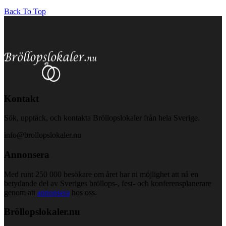
Back To Top
Kontakt
Sök, upptäck, och kontakta Bröllopslokaler från hela Sverige.
info@brollopslokaler.nu
Annonsera
Med runt 250 000 besökare om året har ni möjlighet att nå en
betydande del av Sveriges bröllops-, fest- och konferensplanerare
genom att
annonsera
hos oss.
Bröllopslokaler.nu