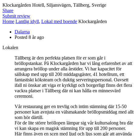
Klockargården Hotell, Siljansvägen, Tällberg, Sverige
Share
Submit review
Home
Lantlig idyll
,
Lokal med boende
Klockargården
Dalarna
Posted 8 år ago
Lokalen
Tällberg är den perfekta platsen för er som går i
bröllopstankar. På Klockargården har vi lång erfarenhet av att
arrangera bröllop under alla årstider. Vi har kapacitet för
sällskap med upp till 200 middagsgäster, 41 hotellrum, ett
fantastiskt köksteam och duktig serveringspersonal. Oavsett
ifall ni önskar att viga er kyrkligt och borgerligt finns det flera
vackra platser i Tällberg där ni kan hålla en minnesvärd
ceremoni.
Vår restaurang ger en trevlig och intim stämning där 15-50
personer kan avnjuta en välsmakande bröllopsmiddag med allt
som hör därtill.
För de lite större bröllopen lämpar sig vår kultursalong bra där
vi kan skapa en magisk stämning för upp till 200 personer.
Här finns även en scen med ljud och ljus som går att använda