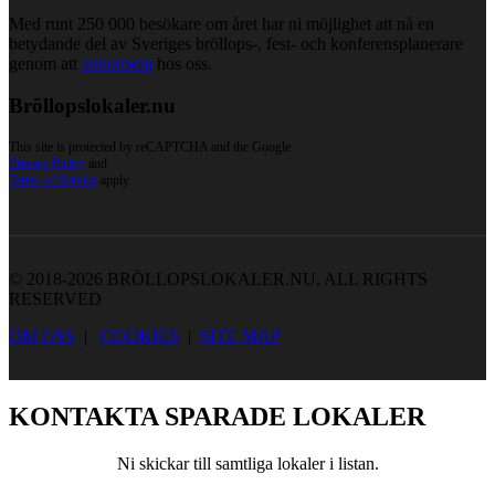
Med runt 250 000 besökare om året har ni möjlighet att nå en
betydande del av Sveriges bröllops-, fest- och konferensplanerare
genom att
annonsera
hos oss.
Bröllopslokaler.nu
This site is protected by reCAPTCHA and the Google
Privacy Policy
and
Terms of Service
apply.
© 2018-2026 BRÖLLOPSLOKALER.NU. ALL RIGHTS
RESERVED
OM OSS
|
COOKIES
|
SITE MAP
KONTAKTA SPARADE LOKALER
Ni skickar till samtliga lokaler i listan.