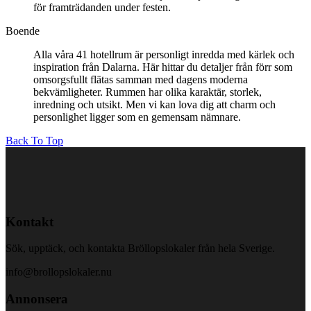
för framträdanden under festen.
Boende
Alla våra 41 hotellrum är personligt inredda med kärlek och
inspiration från Dalarna. Här hittar du detaljer från förr som
omsorgsfullt flätas samman med dagens moderna
bekvämligheter. Rummen har olika karaktär, storlek,
inredning och utsikt. Men vi kan lova dig att charm och
personlighet ligger som en gemensam nämnare.
Back To Top
Kontakt
Sök, upptäck, och kontakta Bröllopslokaler från hela Sverige.
info@brollopslokaler.nu
Annonsera