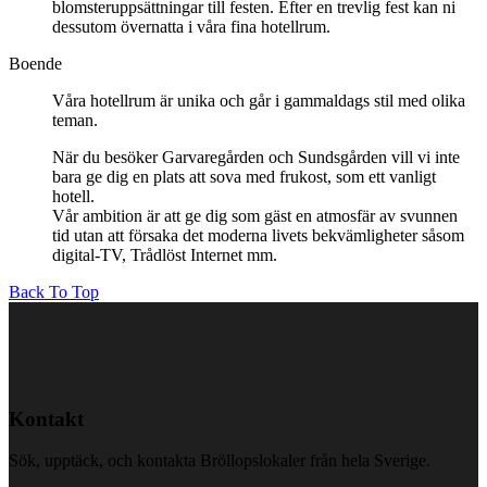
blomsteruppsättningar till festen. Efter en trevlig fest kan ni
dessutom övernatta i våra fina hotellrum.
Boende
Våra hotellrum är unika och går i gammaldags stil med olika
teman.
När du besöker Garvaregården och Sundsgården vill vi inte
bara ge dig en plats att sova med frukost, som ett vanligt
hotell.
Vår ambition är att ge dig som gäst en atmosfär av svunnen
tid utan att försaka det moderna livets bekvämligheter såsom
digital-TV, Trådlöst Internet mm.
Back To Top
Kontakt
Sök, upptäck, och kontakta Bröllopslokaler från hela Sverige.