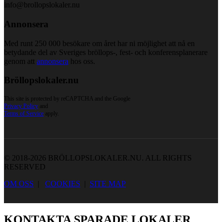
info@brollopslokaler.nu
Annonsera
Med runt 250 000 besökare om året har ni möjlighet att nå en
betydande del av Sveriges bröllops-, fest- och konferensplanerare
genom att
annonsera
hos oss.
Bröllopslokaler.nu
This site is protected by reCAPTCHA and the Google
Privacy Policy
and
Terms of Service
apply.
© 2018-2026 BRÖLLOPSLOKALER.NU. ALL RIGHTS
RESERVED
OM OSS
|
COOKIES
|
SITE MAP
KONTAKTA SPARADE LOKALER