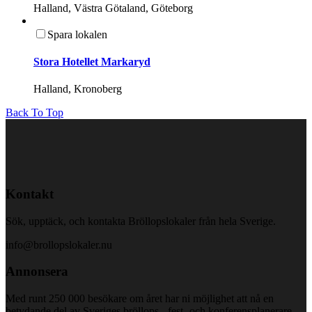
Halland, Västra Götaland, Göteborg
Spara lokalen
Stora Hotellet Markaryd
Halland, Kronoberg
Back To Top
Kontakt
Sök, upptäck, och kontakta Bröllopslokaler från hela Sverige.
info@brollopslokaler.nu
Annonsera
Med runt 250 000 besökare om året har ni möjlighet att nå en
betydande del av Sveriges bröllops-, fest- och konferensplanerare