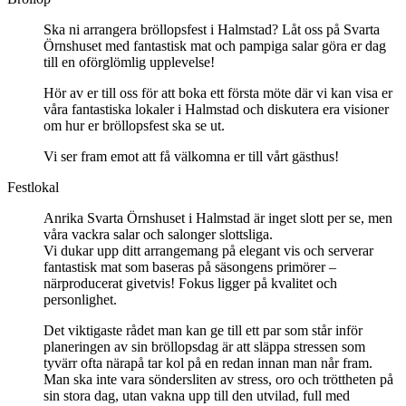
Ska ni arrangera bröllopsfest i Halmstad? Låt oss på Svarta
Örnshuset med fantastisk mat och pampiga salar göra er dag
till en oförglömlig upplevelse!
Hör av er till oss för att boka ett första möte där vi kan visa er
våra fantastiska lokaler i Halmstad och diskutera era visioner
om hur er bröllopsfest ska se ut.
Vi ser fram emot att få välkomna er till vårt gästhus!
Festlokal
Anrika Svarta Örnshuset i Halmstad är inget slott per se, men
våra vackra salar och salonger slottsliga.
Vi dukar upp ditt arrangemang på elegant vis och serverar
fantastisk mat som baseras på säsongens primörer –
närproducerat givetvis! Fokus ligger på kvalitet och
personlighet.
Det viktigaste rådet man kan ge till ett par som står inför
planeringen av sin bröllopsdag är att släppa stressen som
tyvärr ofta närapå tar kol på en redan innan man når fram.
Man ska inte vara söndersliten av stress, oro och tröttheten på
sin stora dag, utan vakna upp till den utvilad, full med