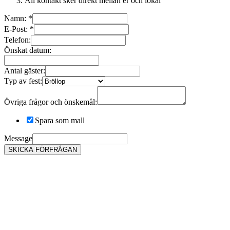
All kontakt sker direkt mellan er och lokal
Namn:
*
E-Post:
*
Telefon:
Önskat datum:
Antal gäster:
Typ av fest:
Övriga frågor och önskemål:
Spara som mall
Message
SKICKA FÖRFRÅGAN