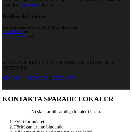
genom att
annonsera
hos oss.
Bröllopslokaler.nu
This site is protected by reCAPTCHA and the Google
Privacy Policy
and
Terms of Service
apply.
© 2018-2026 BRÖLLOPSLOKALER.NU. ALL RIGHTS
RESERVED
OM OSS
|
COOKIES
|
SITE MAP
KONTAKTA SPARADE LOKALER
Ni skickar till samtliga lokaler i listan.
Fyll i formuläret.
Förfrågan är inte bindande.