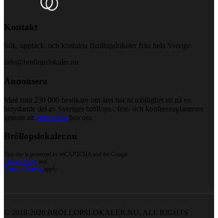
Kontakt
Sök, upptäck, och kontakta Bröllopslokaler från hela Sverige.
info@brollopslokaler.nu
Annonsera
Med runt 250 000 besökare om året har ni möjlighet att nå en
betydande del av Sveriges bröllops-, fest- och konferensplanerare
genom att
annonsera
hos oss.
Bröllopslokaler.nu
This site is protected by reCAPTCHA and the Google
Privacy Policy
and
Terms of Service
apply.
© 2018-2026 BRÖLLOPSLOKALER.NU. ALL RIGHTS