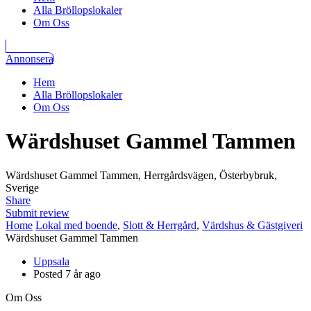
Alla Bröllopslokaler
Om Oss
Annonsera
Hem
Alla Bröllopslokaler
Om Oss
Wärdshuset Gammel Tammen
Wärdshuset Gammel Tammen, Herrgårdsvägen, Österbybruk,
Sverige
Share
Submit review
Home
Lokal med boende
,
Slott & Herrgård
,
Värdshus & Gästgiveri
Wärdshuset Gammel Tammen
Uppsala
Posted 7 år ago
Om Oss