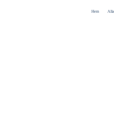
Hem
Alla
Bröllopslokal Uppsala
Hitta er bröllopslokal i Uppsala med omnejd!