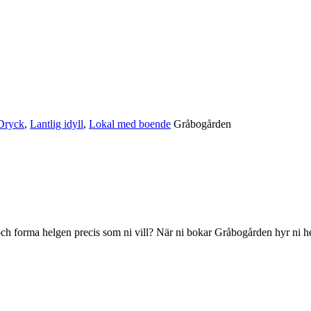
Dryck
,
Lantlig idyll
,
Lokal med boende
Gråbogården
syn och forma helgen precis som ni vill? När ni bokar Gråbogården hyr ni