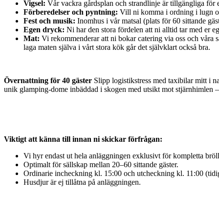
Vigsel:
Vår vackra gårdsplan och strandlinje är tillgängliga för 
Förberedelser och pyntning:
Vill ni komma i ordning i lugn oc
Fest och musik:
Inomhus i vår matsal (plats för 60 sittande gäste
Egen dryck:
Ni har den stora fördelen att ni alltid tar med er eg
Mat:
Vi rekommenderar att ni bokar catering via oss och våra sa
laga maten själva i vårt stora kök går det självklart också bra.
Övernattning för 40 gäster
Slipp logistikstress med taxibilar mitt i 
unik glamping-dome inbäddad i skogen med utsikt mot stjärnhimlen – p
Viktigt att känna till innan ni skickar förfrågan:
Vi hyr endast ut hela anläggningen exklusivt för kompletta bröll
Optimalt för sällskap mellan 20–60 sittande gäster.
Ordinarie incheckning kl. 15:00 och utcheckning kl. 11:00 (tidi
Husdjur är ej tillåtna på anläggningen.