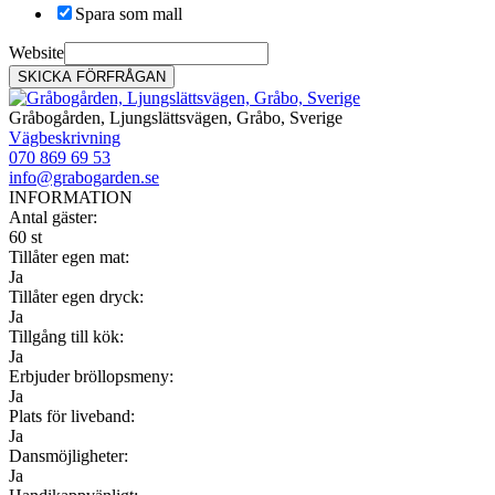
Spara som mall
Website
SKICKA FÖRFRÅGAN
Gråbogården, Ljungslättsvägen, Gråbo, Sverige
Vägbeskrivning
070 869 69 53
info@grabogarden.se
INFORMATION
Antal gäster:
60 st
Tillåter egen mat:
Ja
Tillåter egen dryck:
Ja
Tillgång till kök:
Ja
Erbjuder bröllopsmeny:
Ja
Plats för liveband:
Ja
Dansmöjligheter:
Ja