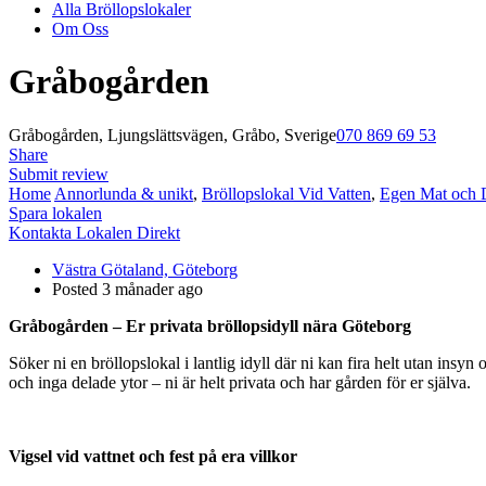
Alla Bröllopslokaler
Om Oss
Gråbogården
Gråbogården, Ljungslättsvägen, Gråbo, Sverige
070 869 69 53
Share
Submit review
Home
Annorlunda & unikt
,
Bröllopslokal Vid Vatten
,
Egen Mat och 
Spara lokalen
Kontakta Lokalen Direkt
Västra Götaland, Göteborg
Posted 3 månader ago
Gråbogården – Er privata bröllopsidyll nära Göteborg
Söker ni en bröllopslokal i lantlig idyll där ni kan fira helt utan in
och inga delade ytor – ni är helt privata och har gården för er själva.
Vigsel vid vattnet och fest på era villkor