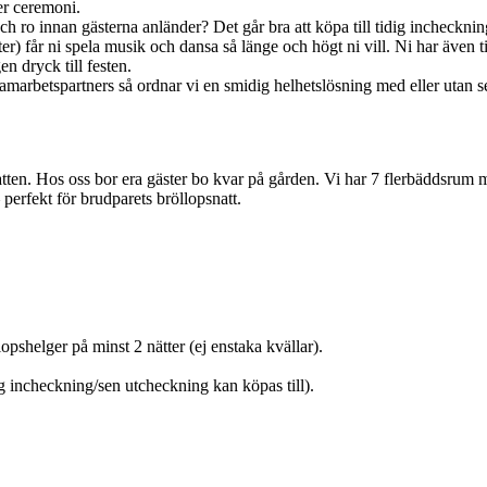
er ceremoni.
h ro innan gästerna anländer? Det går bra att köpa till tidig incheckning
r) får ni spela musik och dansa så länge och högt ni vill. Ni har även til
en dryck till festen.
marbetspartners så ordnar vi en smidig helhetslösning med eller utan ser
natten. Hos oss bor era gäster bo kvar på gården. Vi har 7 flerbäddsrum 
erfekt för brudparets bröllopsnatt.
opshelger på minst 2 nätter (ej enstaka kvällar).
g incheckning/sen utcheckning kan köpas till).