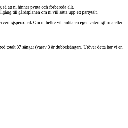
 så att ni hinner pynta och förbereda allt.
lgång till gårdsplanen om ni vill sätta upp ett partytält.
veringspersonal. Om ni hellre vill anlita en egen cateringfirma eller
med totalt 37 sängar (varav 3 är dubbelsängar). Utöver detta har vi en