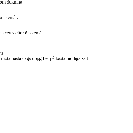
som dukning.
 önskemål.
placeras efter önskemål
ts.
 möta nästa dags uppgifter på bästa möjliga sätt