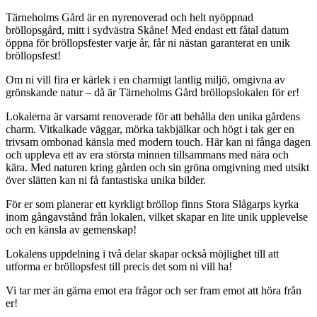
Tärneholms Gård är en nyrenoverad och helt nyöppnad
bröllopsgård, mitt i sydvästra Skåne! Med endast ett fåtal datum
öppna för bröllopsfester varje år, får ni nästan garanterat en unik
bröllopsfest!
Om ni vill fira er kärlek i en charmigt lantlig miljö, omgivna av
grönskande natur – då är Tärneholms Gård bröllopslokalen för er!
Lokalerna är varsamt renoverade för att behålla den unika gårdens
charm. Vitkalkade väggar, mörka takbjälkar och högt i tak ger en
trivsam ombonad känsla med modern touch. Här kan ni fånga dagen
och uppleva ett av era största minnen tillsammans med nära och
kära. Med naturen kring gården och sin gröna omgivning med utsikt
över slätten kan ni få fantastiska unika bilder.
För er som planerar ett kyrkligt bröllop finns Stora Slågarps kyrka
inom gångavstånd från lokalen, vilket skapar en lite unik upplevelse
och en känsla av gemenskap!
Lokalens uppdelning i två delar skapar också möjlighet till att
utforma er bröllopsfest till precis det som ni vill ha!
Vi tar mer än gärna emot era frågor och ser fram emot att höra från
er!