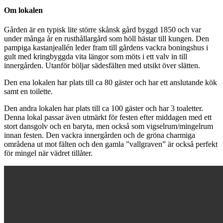
Om lokalen
Gården är en typisk lite större skånsk gård byggd 1850 och var
under många år en rusthållargård som höll hästar till kungen. Den
pampiga kastanjeallén leder fram till gårdens vackra boningshus i
gult med kringbyggda vita längor som möts i ett valv in till
innergården. Utanför böljar sädesfälten med utsikt över slätten.
Den ena lokalen har plats till ca 80 gäster och har ett anslutande kök
samt en toilette.
Den andra lokalen har plats till ca 100 gäster och har 3 toaletter.
Denna lokal passar även utmärkt för festen efter middagen med ett
stort dansgolv och en baryta, men också som vigselrum/mingelrum
innan festen. Den vackra innergården och de gröna charmiga
områdena ut mot fälten och den gamla ”vallgraven” är också perfekt
för mingel när vädret tillåter.