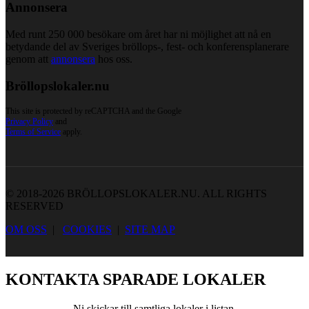
Annonsera
Med runt 250 000 besökare om året har ni möjlighet att nå en
betydande del av Sveriges bröllops-, fest- och konferensplanerare
genom att
annonsera
hos oss.
Bröllopslokaler.nu
This site is protected by reCAPTCHA and the Google
Privacy Policy
and
Terms of Service
apply.
© 2018-2026 BRÖLLOPSLOKALER.NU. ALL RIGHTS
RESERVED
OM OSS
|
COOKIES
|
SITE MAP
KONTAKTA SPARADE LOKALER
Ni skickar till samtliga lokaler i listan.