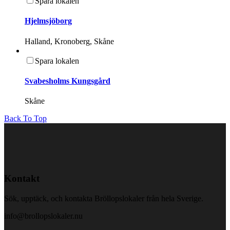
Spara lokalen
Hjelmsjöborg
Halland, Kronoberg, Skåne
Spara lokalen
Svabesholms Kungsgård
Skåne
Back To Top
Kontakt
Sök, upptäck, och kontakta Bröllopslokaler från hela Sverige.
info@brollopslokaler.nu