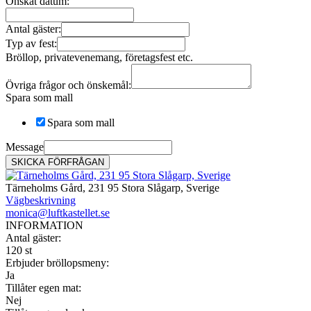
Önskat datum:
Antal gäster:
Typ av fest:
Bröllop, privatevenemang, företagsfest etc.
Övriga frågor och önskemål:
Spara som mall
Spara som mall
Message
SKICKA FÖRFRÅGAN
Tärneholms Gård, 231 95 Stora Slågarp, Sverige
Vägbeskrivning
monica@luftkastellet.se
INFORMATION
Antal gäster:
120 st
Erbjuder bröllopsmeny:
Ja
Tillåter egen mat:
Nej