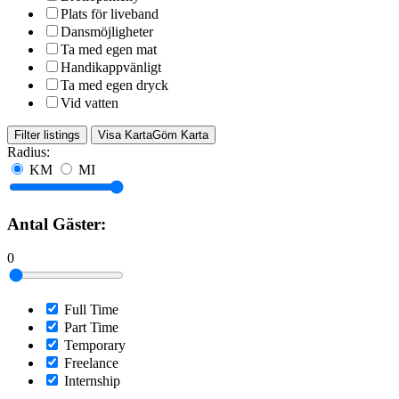
Plats för liveband
Dansmöjligheter
Ta med egen mat
Handikappvänligt
Ta med egen dryck
Vid vatten
Filter listings
Visa Karta
Göm Karta
Radius:
KM
MI
Antal Gäster:
0
Full Time
Part Time
Temporary
Freelance
Internship