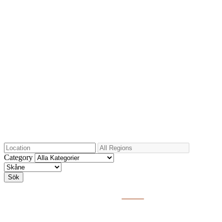
Bröllopslokal Skåne
Hitta er Bröllopslokal i Skåne!
Category
Sök
Populära sökn
ingar:
Hela Sverige
Malmö
Helsingborg
Lund
Österlen