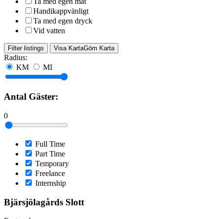
Ta med egen mat
Handikappvänligt
Ta med egen dryck
Vid vatten
Filter listings
Visa Karta
Göm Karta
Radius:
KM
MI
Antal Gäster:
0
Full Time
Part Time
Temporary
Freelance
Internship
Bjärsjölagårds Slott