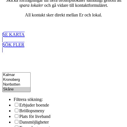
Skicka förfrågningar till flera bröllopslokaler samtidigt genom att
spara lokaler
och gå vidare till kontaktformuläret.
All kontakt sker direkt mellan Er och lokal.
SE KARTA
SÖK FLER
Filtrera sökning:
Erbjuder boende
Bröllopsmeny
Plats för liveband
Dansmöjligheter