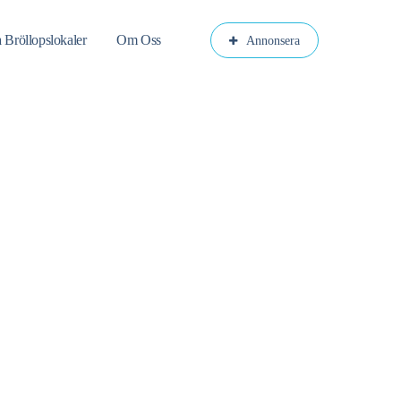
a Bröllopslokaler
Om Oss
Annonsera
HETA BRÖLLOPSLOKALER
Spara lokalen