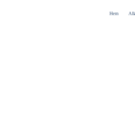
Hem
All
Home
Bröllopslokal Arboga
Bröllopslokal Arboga
Hitta er festlokal för Bröllop i Arboga med omnejd .