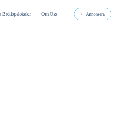
a Bröllopslokaler
Om Oss
Annonsera