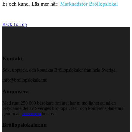
Er och kund. Läs mer här:
Marknadsför Bröllopslokal
Back To Top
Kontakt
Sök, upptäck, och kontakta Bröllopslokaler från hela Sverige.
info@brollopslokaler.nu
Annonsera
Med runt 250 000 besökare om året har ni möjlighet att nå en
betydande del av Sveriges bröllops-, fest- och konferensplanerare
genom att
annonsera
hos oss.
Bröllopslokaler.nu