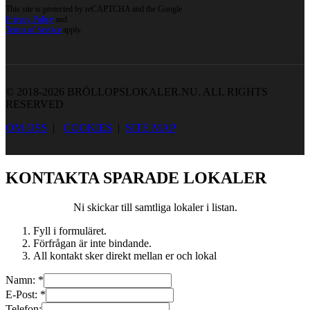
This site is protected by reCAPTCHA and the Google
Privacy Policy
and
Terms of Service
apply.
© 2018-2026 BRÖLLOPSLOKALER.NU. ALL RIGHTS
RESERVED
OM OSS
|
COOKIES
|
SITE MAP
KONTAKTA SPARADE LOKALER
Ni skickar till samtliga lokaler i listan.
Fyll i formuläret.
Förfrågan är inte bindande.
All kontakt sker direkt mellan er och lokal
Namn:
*
E-Post:
*
Telefon: