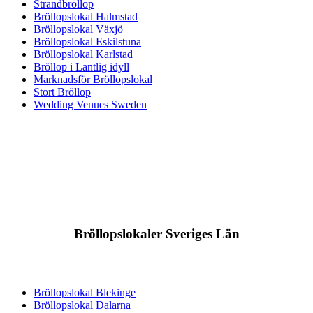
Strandbröllop
Bröllopslokal Halmstad
Bröllopslokal Växjö
Bröllopslokal Eskilstuna
Bröllopslokal Karlstad
Bröllop i Lantlig idyll
Marknadsför Bröllopslokal
Stort Bröllop
Wedding Venues Sweden
Bröllopslokaler Sveriges Län
Bröllopslokal Blekinge
Bröllopslokal Dalarna