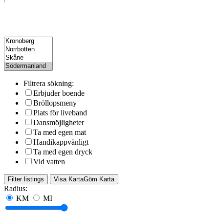
Filtrera sökning:
Erbjuder boende
Bröllopsmeny
Plats för liveband
Dansmöjligheter
Ta med egen mat
Handikappvänligt
Ta med egen dryck
Vid vatten
Filter listings
Visa Karta
Göm Karta
Radius:
KM
MI