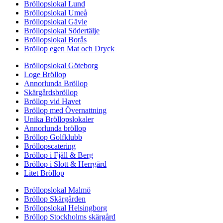
Bröllopslokal Lund
Bröllopslokal Umeå
Bröllopslokal Gävle
Bröllopslokal Södertälje
Bröllopslokal Borås
Bröllop egen Mat och Dryck
Bröllopslokal Göteborg
Loge Bröllop
Annorlunda Bröllop
Skärgårdsbröllop
Bröllop vid Havet
Bröllop med Övernattning
Unika Bröllopslokaler
Annorlunda bröllop
Bröllop Golfklubb
Bröllopscatering
Bröllop i Fjäll & Berg
Bröllop i Slott & Herrgård
Litet Bröllop
Bröllopslokal Malmö
Bröllop Skärgården
Bröllopslokal Helsingborg
Bröllop Stockholms skärgård