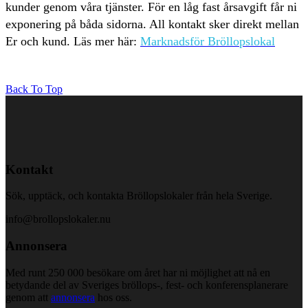
kunder genom våra tjänster. För en låg fast årsavgift får ni
exponering på båda sidorna. All kontakt sker direkt mellan
Er och kund. Läs mer här:
Marknadsför Bröllopslokal
Back To Top
Kontakt
Sök, upptäck, och kontakta Bröllopslokaler från hela Sverige.
info@brollopslokaler.nu
Annonsera
Med runt 250 000 besökare om året har ni möjlighet att nå en
betydande del av Sveriges bröllops-, fest- och konferensplanerare
genom att
annonsera
hos oss.