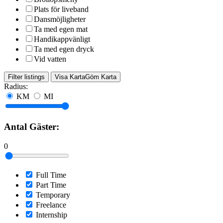
Plats för liveband
Dansmöjligheter
Ta med egen mat
Handikappvänligt
Ta med egen dryck
Vid vatten
Filter listings
Visa Karta
Göm Karta
Radius:
KM
MI
Antal Gäster:
0
Full Time
Part Time
Temporary
Freelance
Internship