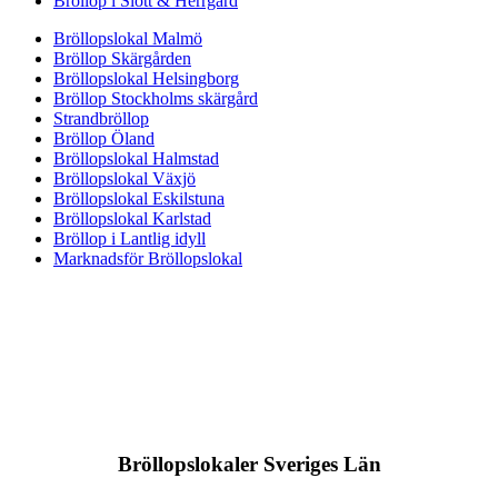
Bröllop i Slott & Herrgård
Bröllopslokal Malmö
Bröllop Skärgården
Bröllopslokal Helsingborg
Bröllop Stockholms skärgård
Strandbröllop
Bröllop Öland
Bröllopslokal Halmstad
Bröllopslokal Växjö
Bröllopslokal Eskilstuna
Bröllopslokal Karlstad
Bröllop i Lantlig idyll
Marknadsför Bröllopslokal
Bröllopslokaler Sveriges Län