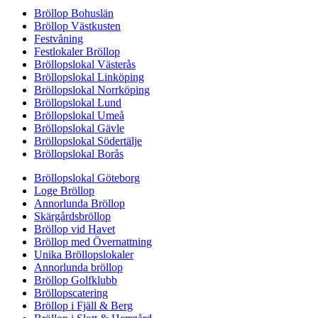
Bröllop Bohuslän
Bröllop Västkusten
Festvåning
Festlokaler Bröllop
Bröllopslokal Västerås
Bröllopslokal Linköping
Bröllopslokal Norrköping
Bröllopslokal Lund
Bröllopslokal Umeå
Bröllopslokal Gävle
Bröllopslokal Södertälje
Bröllopslokal Borås
Bröllopslokal Göteborg
Loge Bröllop
Annorlunda Bröllop
Skärgårdsbröllop
Bröllop vid Havet
Bröllop med Övernattning
Unika Bröllopslokaler
Annorlunda bröllop
Bröllop Golfklubb
Bröllopscatering
Bröllop i Fjäll & Berg