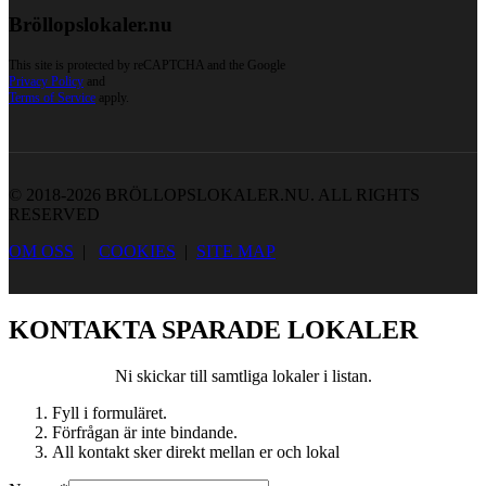
Bröllopslokaler.nu
This site is protected by reCAPTCHA and the Google
Privacy Policy
and
Terms of Service
apply.
© 2018-2026 BRÖLLOPSLOKALER.NU. ALL RIGHTS
RESERVED
OM OSS
|
COOKIES
|
SITE MAP
KONTAKTA SPARADE LOKALER
Ni skickar till samtliga lokaler i listan.
Fyll i formuläret.
Förfrågan är inte bindande.
All kontakt sker direkt mellan er och lokal