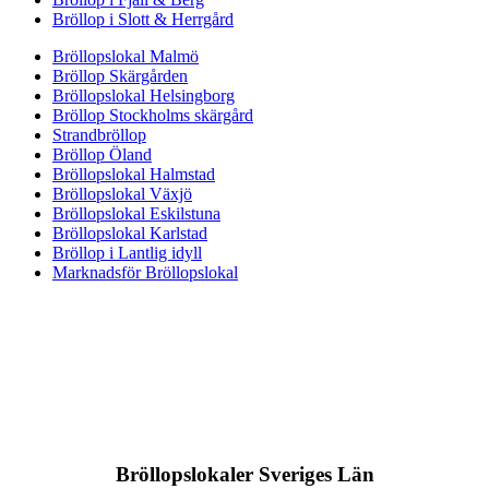
Bröllop i Slott & Herrgård
Bröllopslokal Malmö
Bröllop Skärgården
Bröllopslokal Helsingborg
Bröllop Stockholms skärgård
Strandbröllop
Bröllop Öland
Bröllopslokal Halmstad
Bröllopslokal Växjö
Bröllopslokal Eskilstuna
Bröllopslokal Karlstad
Bröllop i Lantlig idyll
Marknadsför Bröllopslokal
Bröllopslokaler Sveriges Län