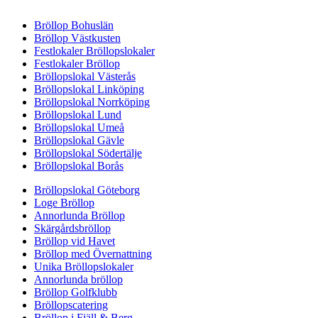
Bröllop Bohuslän
Bröllop Västkusten
Festlokaler Bröllopslokaler
Festlokaler Bröllop
Bröllopslokal Västerås
Bröllopslokal Linköping
Bröllopslokal Norrköping
Bröllopslokal Lund
Bröllopslokal Umeå
Bröllopslokal Gävle
Bröllopslokal Södertälje
Bröllopslokal Borås
Bröllopslokal Göteborg
Loge Bröllop
Annorlunda Bröllop
Skärgårdsbröllop
Bröllop vid Havet
Bröllop med Övernattning
Unika Bröllopslokaler
Annorlunda bröllop
Bröllop Golfklubb
Bröllopscatering
Bröllop i Fjäll & Berg