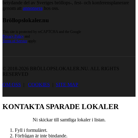
betydande del av Sveriges bröllops-, fest- och konferensplanerare
genom att
annonsera
hos oss.
Bröllopslokaler.nu
This site is protected by reCAPTCHA and the Google
Privacy Policy
and
Terms of Service
apply.
© 2018-2026 BRÖLLOPSLOKALER.NU. ALL RIGHTS
RESERVED
OM OSS
|
COOKIES
|
SITE MAP
KONTAKTA SPARADE LOKALER
Ni skickar till samtliga lokaler i listan.
Fyll i formuläret.
Förfrågan är inte bindande.