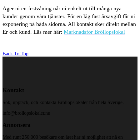
Äger ni en festvåning når ni enkelt ut till många nya
kunder genom våra tjänster. För en låg fast årsavgift får ni
exponering på båda sidorna. All kontakt sker direkt mellan
Er och kund. Läs mer här:
Marknadsför Bröllopslokal
Back To Top
Kontakt
Sök, upptäck, och kontakta Bröllopslokaler från hela Sverige.
info@brollopslokaler.nu
Annonsera
Med runt 250 000 besökare om året har ni möjlighet att nå en