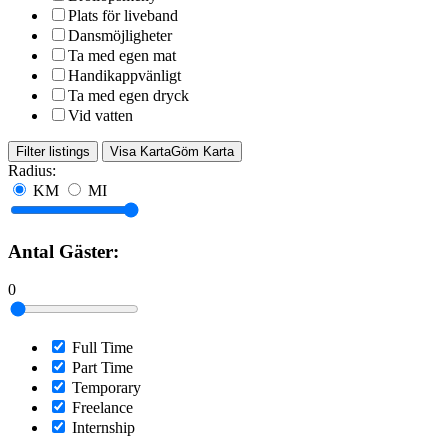
Plats för liveband
Dansmöjligheter
Ta med egen mat
Handikappvänligt
Ta med egen dryck
Vid vatten
Filter listings
Visa Karta
Göm Karta
Radius:
KM
MI
Antal Gäster:
0
Full Time
Part Time
Temporary
Freelance
Internship