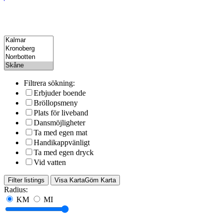
Filtrera sökning:
Erbjuder boende
Bröllopsmeny
Plats för liveband
Dansmöjligheter
Ta med egen mat
Handikappvänligt
Ta med egen dryck
Vid vatten
Filter listings
Visa Karta
Göm Karta
Radius:
KM
MI